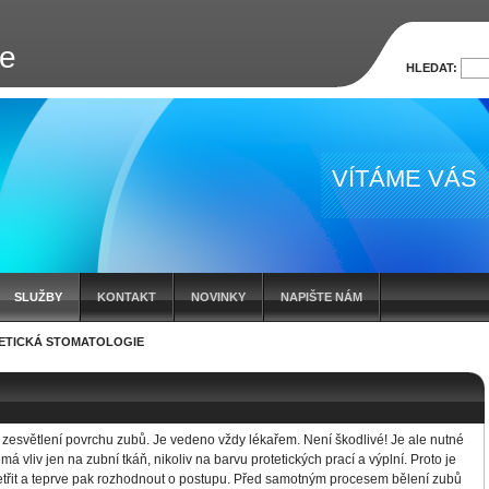
ce
HLEDAT:
VÍTÁME VÁS
SLUŽBY
KONTAKT
NOVINKY
NAPIŠTE NÁM
ETICKÁ STOMATOLOGIE
 zesvětlení povrchu zubů. Je vedeno vždy lékařem. Není škodlivé! Je ale nutné
 má vliv jen na zubní tkáň, nikoliv na barvu protetických prací a výplní. Proto je
etřit a teprve pak rozhodnout o postupu. Před samotným procesem bělení zubů