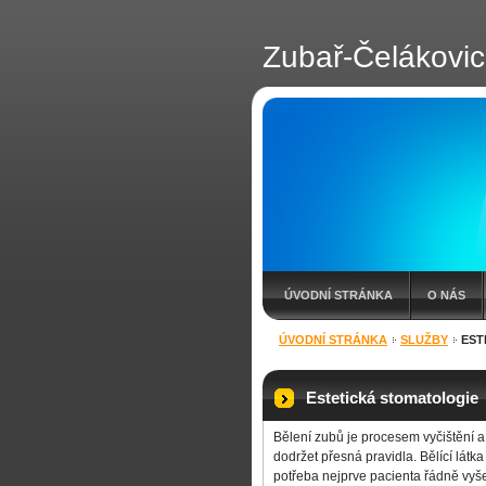
Zubař-Čelákovi
ÚVODNÍ STRÁNKA
O NÁS
ÚVODNÍ STRÁNKA
SLUŽBY
EST
Estetická stomatologie
Bělení zubů je procesem vyčištění a
dodržet přesná pravidla. Bělící látka
potřeba nejprve pacienta řádně vyš