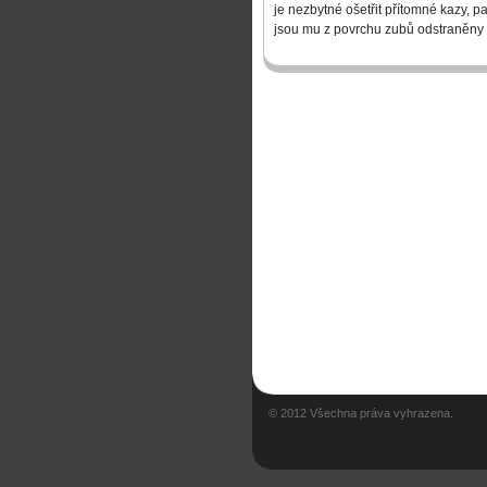
je nezbytné ošetřit přítomné kazy, p
jsou mu z povrchu zubů odstraněny 
© 2012 Všechna práva vyhrazena.