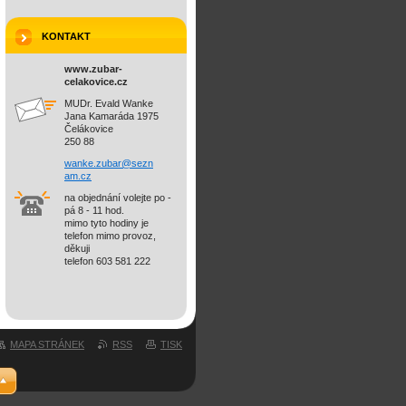
KONTAKT
www.zubar-
celakovice.cz
MUDr. Evald Wanke
Jana Kamaráda 1975
Čelákovice
250 88
wanke.zu
bar@sezn
am.cz
na objednání volejte po -
pá 8 - 11 hod.
mimo tyto hodiny je
telefon mimo provoz,
děkuji
telefon 603 581 222
MAPA STRÁNEK
RSS
TISK