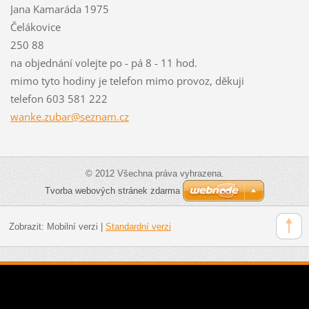
Jana Kamaráda 1975
Čelákovice
250 88
na objednání volejte po - pá 8 - 11 hod.
mimo tyto hodiny je telefon mimo provoz, děkuji
telefon 603 581 222
wanke.zu
bar@sezn
am.cz
© 2012 Všechna práva vyhrazena.
Tvorba webových stránek zdarma
Zobrazit:
Mobilní verzi
|
Standardní verzi