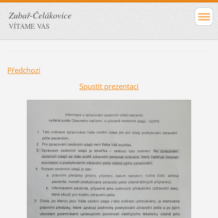
Zubař-Čelákovice
VÍTÁME VÁS
Předchozí
Spustit prezentaci